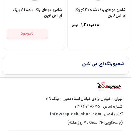
شامپو موهای رنگ شده S1 کوچک
شامپو موهای رنگ شده S1 بزرگ
اچ اس لاین
اچ اس لاین
۱,۲۰۰,۰۰۰
تومان
ناموجود
شامپو رنگ اچ اس لاین
تهران - خیابان آزادی خیابان استادمعین - پلاک 39
شماره تماس
02166098675
آدرس ایمیل
info@sepideh-shop.com
(پاسخگویی ۲۴ ساعته، ٧ روز هفته)