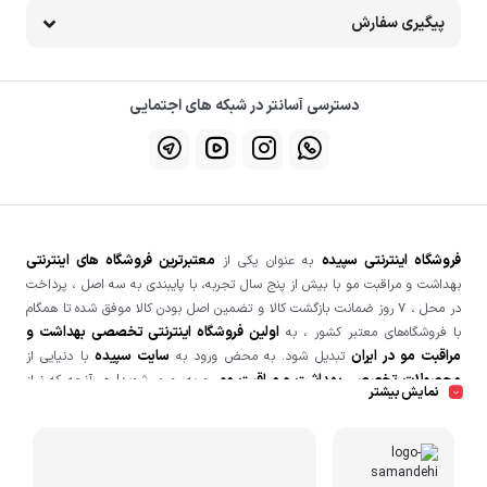
پیگیری سفارش
دسترسی آسانتر در شبکه های اجتمایی
فروشگاه اینترنتی سپیده
معتبرترین فروشگاه های اینترنتی
به عنوان یکی از
بهداشت و مراقبت مو با بیش از پنج سال تجربه، با پایبندی به سه اصل ، پرداخت
در محل ، ۷ روز ضمانت بازگشت کالا و تضمین اصل‌ بودن کالا موفق شده تا همگام
اولین فروشگاه اینترنتی تخصصی بهداشت و
با فروشگاه‌های معتبر کشور ، به
مراقبت مو در ایران
سایت سپیده
تبدیل شود. به محض ورود به
با دنیایی از
محصولات تخصصی بهداشت و مراقبت مو
رو به رو می‌شوید! هر آنچه که نیاز
نمایش بیشتر
سپیده
دارید و به ذهن شما خطور می‌کند در
پیدا خواهید کرد. حتی زمانی که بین
کارت هدیه سپیده
خرید کالاها برای شخصی مردد هستید می‌توانید با خرید
،
فروشگاه
انتخاب را به سایرین بسپارید. این
مثل یک ویترین پر زرق و برق است که با
شامپو
ماسک مو
اسپری دوفاز
رنگ مو
انواع و اقسام محصولاتی نظیر
،
،
،
،